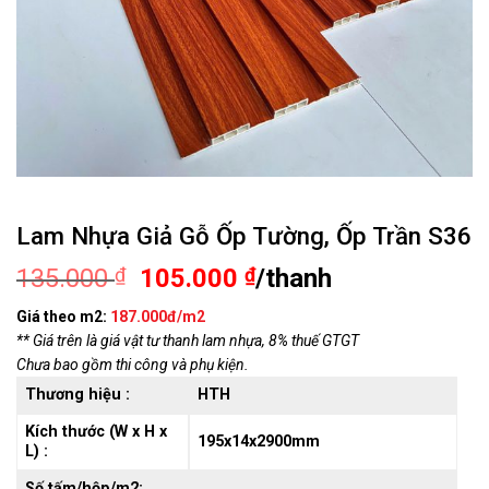
Lam Nhựa Giả Gỗ Ốp Tường, Ốp Trần S36
Giá
Giá
135.000
₫
105.000
₫
/thanh
gốc
hiện
Giá theo m2:
187.000đ/m2
là:
tại
** Giá trên là giá vật tư thanh lam nhựa, 8% thuế GTGT
135.000 ₫.
là:
Chưa bao gồm thi công và phụ kiện.
105.000 ₫.
Thương hiệu :
HTH
Kích thước (W x H x
195x14x2900mm
L) :
Số tấm/hộp/m2: