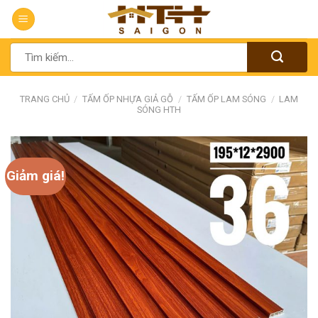
Chuyển
đến
nội
Tìm
dung
kiếm:
TRANG CHỦ
/
TẤM ỐP NHỰA GIẢ GỖ
/
TẤM ỐP LAM SÓNG
/
LAM
SÓNG HTH
Giảm giá!