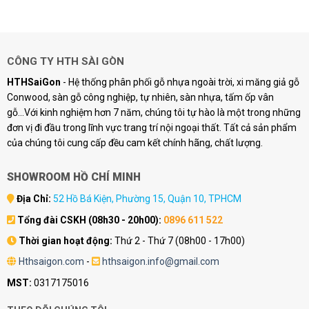
110.000 ₫.
là:
135.000 ₫.
là:
.
88.000 ₫.
105.000 ₫.
CÔNG TY HTH SÀI GÒN
HTHSaiGon
- Hệ thống phân phối gỗ nhựa ngoài trời, xi măng giả gỗ
Conwood, sàn gỗ công nghiệp, tự nhiên, sàn nhựa, tấm ốp vân
gỗ...Với kinh nghiệm hơn 7 năm, chúng tôi tự hào là một trong những
đơn vị đi đầu trong lĩnh vực trang trí nội ngoại thất. Tất cả sản phẩm
của chúng tôi cung cấp đều cam kết chính hãng, chất lượng.
SHOWROOM HỒ CHÍ MINH
Địa Chỉ:
52 Hồ Bá Kiện, Phường 15, Quận 10, TPHCM
Tổng đài CSKH (08h30 - 20h00):
0896 611 522
Thời gian hoạt động:
Thứ 2 - Thứ 7 (08h00 - 17h00)
Hthsaigon.com
-
hthsaigon.info@gmail.com
MST:
0317175016