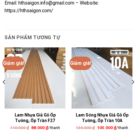
Email: hthsaigon.info@gmail.com – Website:
https://hthsaigon.com/
SẢN PHẨM TƯƠNG TỰ
Giảm giá!
Giảm giá!
Lam Nhựa Giả Gỗ Ốp
Lam Sóng Nhựa Giả Gỗ Ốp
Tường, Ốp Trần F27
Tường, Ốp Trần 10A
Giá
Giá
Giá
Giá
110.000
₫
88.000
₫
/thanh
135.000
₫
105.000
₫
/thanh
gốc
hiện
gốc
hiện
là:
tại
là:
tại