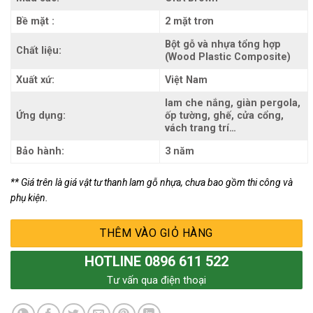
Bề mặt :
2 mặt trơn
Bột gỗ và nhựa tổng hợp
Chất liệu:
(Wood Plastic Composite)
Xuất xứ:
Việt Nam
lam che nắng, giàn pergola,
Ứng dụng:
ốp tường, ghế, cửa cổng,
vách trang trí…
Bảo hành:
3 năm
** Giá trên là giá vật tư thanh lam gỗ nhựa, chưa bao gồm thi công và
phụ kiện.
THÊM VÀO GIỎ HÀNG
HOTLINE 0896 611 522
Tư vấn qua điện thoại