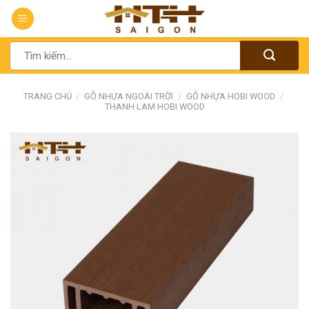
Chuyển
đến
nội
Tìm
dung
kiếm:
TRANG CHỦ
/
GỖ NHỰA NGOÀI TRỜI
/
GỖ NHỰA HOBI WOOD
/
THANH LAM HOBI WOOD