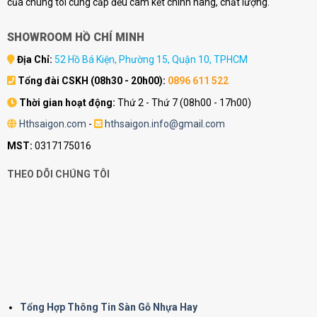
của chúng tôi cung cấp đều cam kết chính hãng, chất lượng.
SHOWROOM HỒ CHÍ MINH
Địa Chỉ:
52 Hồ Bá Kiện, Phường 15, Quận 10, TPHCM
Tổng đài CSKH (08h30 - 20h00):
0896 611 522
Thời gian hoạt động:
Thứ 2 - Thứ 7 (08h00 - 17h00)
Hthsaigon.com
-
hthsaigon.info@gmail.com
MST:
0317175016
THEO DÕI CHÚNG TÔI
Tổng Hợp Thông Tin Sàn Gỗ Nhựa Hay