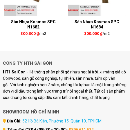
Sàn Nhựa Kosmos SPC
Sàn Nhựa Kosmos SPC
N1682
N1684
300.000
₫
/m2
300.000
₫
/m2
CÔNG TY HTH SÀI GÒN
HTHSaiGon
- Hệ thống phân phối gỗ nhựa ngoài trời, xi măng giả gỗ
Conwood, sàn gỗ công nghiệp, tự nhiên, sàn nhựa, tấm ốp vân
gỗ...Với kinh nghiệm hơn 7 năm, chúng tôi tự hào là một trong những
đơn vị đi đầu trong lĩnh vực trang trí nội ngoại thất. Tất cả sản phẩm
của chúng tôi cung cấp đều cam kết chính hãng, chất lượng.
SHOWROOM HỒ CHÍ MINH
Địa Chỉ:
52 Hồ Bá Kiện, Phường 15, Quận 10, TPHCM
Tổng đài CSKH (08h30 - 20h00):
0896 611 522