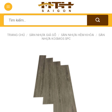
Chuyển
đến
nội
Tìm
dung
kiếm:
TRANG CHỦ
/
SÀN NHỰA GIẢ GỖ
/
SÀN NHỰA HÈM KHÓA
/
SÀN
NHỰA KOSMOS SPC