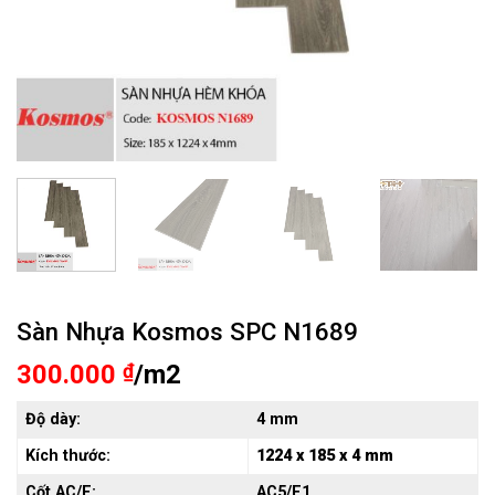
Sàn Nhựa Kosmos SPC N1689
300.000
₫
/m2
Độ dày:
4 mm
Kích thước:
1224 x 185 x 4 mm
Cốt AC/E:
AC5/E1