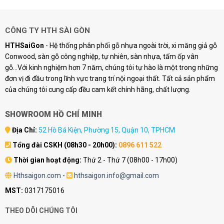
.
CÔNG TY HTH SÀI GÒN
HTHSaiGon
- Hệ thống phân phối gỗ nhựa ngoài trời, xi măng giả gỗ
Conwood, sàn gỗ công nghiệp, tự nhiên, sàn nhựa, tấm ốp vân
gỗ...Với kinh nghiệm hơn 7 năm, chúng tôi tự hào là một trong những
đơn vị đi đầu trong lĩnh vực trang trí nội ngoại thất. Tất cả sản phẩm
của chúng tôi cung cấp đều cam kết chính hãng, chất lượng.
SHOWROOM HỒ CHÍ MINH
Địa Chỉ:
52 Hồ Bá Kiện, Phường 15, Quận 10, TPHCM
Tổng đài CSKH (08h30 - 20h00):
0896 611 522
Thời gian hoạt động:
Thứ 2 - Thứ 7 (08h00 - 17h00)
Hthsaigon.com
-
hthsaigon.info@gmail.com
MST:
0317175016
THEO DÕI CHÚNG TÔI