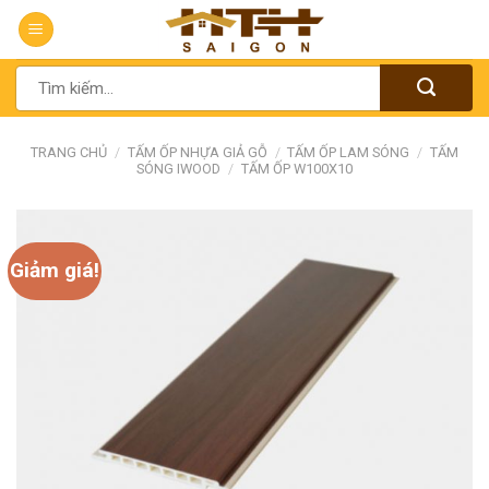
Chuyển
đến
nội
Tìm
dung
kiếm:
TRANG CHỦ
/
TẤM ỐP NHỰA GIẢ GỖ
/
TẤM ỐP LAM SÓNG
/
TẤM
SÓNG IWOOD
/
TẤM ỐP W100X10
Giảm giá!