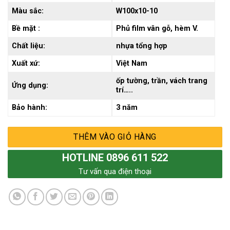
Màu sắc:
W100x10-10
Bề mặt :
Phủ film vân gỗ, hèm V.
Chất liệu:
nhựa tổng hợp
Xuất xứ:
Việt Nam
ốp tường, trần, vách trang
Ứng dụng:
trí…..
Bảo hành:
3 năm
THÊM VÀO GIỎ HÀNG
HOTLINE 0896 611 522
Tư vấn qua điện thoại