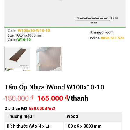
Tấm Ốp Nhựa iWood W100x10-10
Giá
Giá
180.000
₫
165.000
₫
/thanh
gốc
hiện
Giá theo M2
:
550.000 đ/m2
là:
tại
Thương hiệu :
iWood
180.000 ₫.
là:
165.000 ₫.
Kích thước (W x H x L) :
100 x 9 x 3000 mm