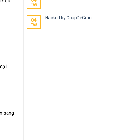
u đầu
Th8
Hacked by CoupDeGrace
04
Th8
 mại…
an sang