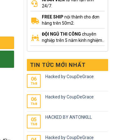
24/7.
FREE SHIP
nội thành cho đơn
hàng trên 50m2.
ĐỘI NGŨ THI CÔNG
chuyên
nghiệp trên 5 năm kinh nghiệm..
TIN TỨC MỚI NHẤT
Hacked by CoupDeGrace
06
Th8
Hacked by CoupDeGrace
06
Th8
HACKED BY ANTONKILL
05
Th8
Hacked by CoupDeGrace
04