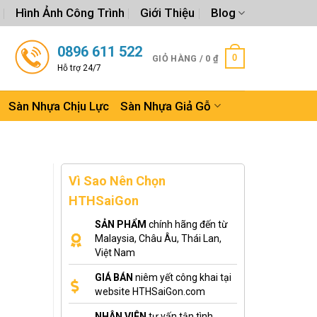
Hình Ảnh Công Trình
Giới Thiệu
Blog
0896 611 522
0
GIỎ HÀNG /
0
₫
Hỗ trợ 24/7
Sàn Nhựa Chịu Lực
Sàn Nhựa Giả Gỗ
Vì Sao Nên Chọn
HTHSaiGon
SẢN PHẨM
chính hãng đến từ
Malaysia, Châu Âu, Thái Lan,
Việt Nam
GIÁ BÁN
niêm yết công khai tại
website HTHSaiGon.com
NHÂN VIÊN
tư vấn tận tình