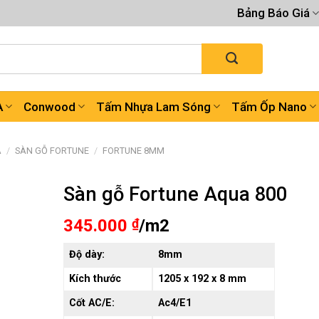
Bảng Báo Giá
A
Conwood
Tấm Nhựa Lam Sóng
Tấm Ốp Nano
A
/
SÀN GỖ FORTUNE
/
FORTUNE 8MM
Sàn gỗ Fortune Aqua 800
345.000
₫
/m2
Độ dày:
8mm
Kích thước
1205 x 192 x 8 mm
Cốt AC/E:
Ac4/E1