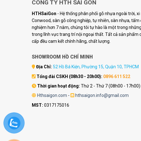
CÔNG TY HTH SÀI GÒN
HTHSaiGon
- Hệ thống phân phối gỗ nhựa ngoài trời, x
Conwood, sàn gỗ công nghiệp, tự nhiên, sàn nhựa, tấm ố
nghiệm hơn 7 năm, chúng tôi tự hào là một trong những 
trong lĩnh vực trang trí nội ngoại thất. Tất cả sản phẩm
cấp đều cam kết chính hãng, chất lượng.
SHOWROOM HỒ CHÍ MINH
Địa Chỉ:
52 Hồ Bá Kiện, Phường 15, Quận 10, TPHCM
Tổng đài CSKH (08h30 - 20h00):
0896 611 522
Thời gian hoạt động:
Thứ 2 - Thứ 7 (08h00 - 17h00)
Hthsaigon.com
-
hthsaigon.info@gmail.com
MST:
0317175016