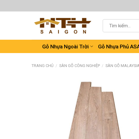
Chuyển
đến
nội
Tìm
dung
kiếm:
Gỗ Nhựa Ngoài Trời
Gỗ Nhựa Phủ AS
TRANG CHỦ
/
SÀN GỖ CÔNG NGHIỆP
/
SÀN GỖ MALAYSI