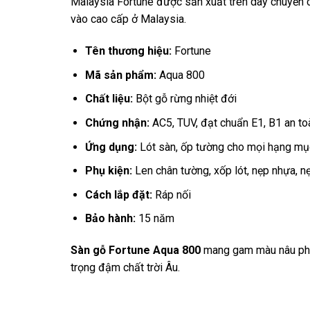
Malaysia Fortune được sản xuất trên dây chuyền 
vào cao cấp ở Malaysia.
Tên thương hiệu:
Fortune
Mã sản phẩm:
Aqua 800
Chất liệu:
Bột gỗ rừng nhiệt đới
Chứng nhận:
AC5, TUV, đạt chuẩn E1, B1 an to
Ứng dụng:
Lót sàn, ốp tường cho mọi hạng mục
Phụ kiện:
Len chân tường, xốp lót, nẹp nhựa, 
Cách lắp đặt:
Ráp nối
Bảo hành:
15 năm
Sàn gỗ Fortune Aqua 800
mang gam màu nâu pha
trọng đậm chất trời Âu.