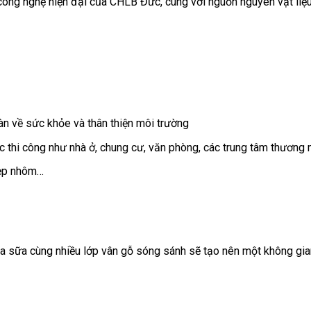
công nghệ hiện đại của CHLB Đức, cùng với nguồn nguyên vật liệ
àn về sức khỏe và thân thiện môi trường
 thi công như nhà ở, chung cư, văn phòng, các trung tâm thương
nẹp nhôm…
 sữa cùng nhiều lớp vân gỗ sóng sánh sẽ tạo nên một không gi