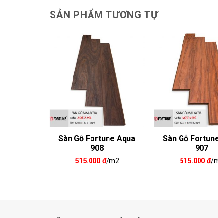
SẢN PHẨM TƯƠNG TỰ
une Aqua
Sàn Gỗ Fortune Aqua
Sàn Gỗ Fortun
908
907
₫
/m2
515.000
₫
/m2
515.000
₫
/