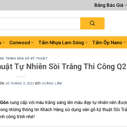
Bảng Báo Giá
A
Conwood
Tấm Nhựa Lam Sóng
Tấm Ốp Nano
NG TRÌNH SÀN GỖ KỸ THUẬT
huật Tự Nhiên Sồi Trắng Thi Công Q2
RÊN
20 THÁNG 3, 2022
BỞI
HOÀNG LÂM
 Gòn
cung cấp với màu trắng sáng lên màu đẹp tự nhiên nên được
rong những thông tin Khách Hàng sử dụng sàn gỗ kỹ thuật Sồi Tr
nh công trình nhé!