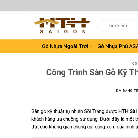
Chuyển
đến
nội
Tìm
dung
kiếm:
Gỗ Nhựa Ngoài Trời
Gỗ Nhựa Phủ AS
CÔ
Công Trình Sàn Gỗ Kỹ T
ĐÃ ĐĂNG T
Sàn gỗ kỹ thuật tự nhiên Sồi Trắng được
HTH Sài
khách hàng ưa chuộng sử dụng. Dưới đây là một t
đặt cho không gian chung cư, cùng xem qua hình ả