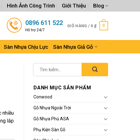
Hình Ảnh Công Trình
Giới Thiệu
Blog
0896 611 522
0
GIỎ HÀNG /
0
₫
Hỗ trợ 24/7
Sàn Nhựa Chịu Lực
Sàn Nhựa Giả Gỗ
DANH MỤC SẢN PHẨM
Conwood
Gỗ Nhựa Ngoài Trời
 nhiều
Gỗ Nhựa Phủ ASA
ắng lắp
Phụ Kiện Sàn Gỗ