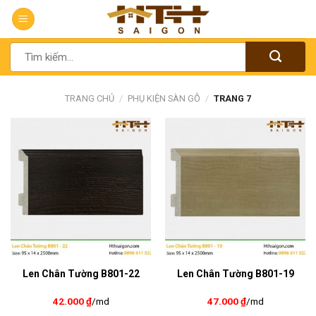
Chuyển
đến
nội
Tìm
dung
kiếm:
TRANG CHỦ
/
PHỤ KIỆN SÀN GỖ
/
TRANG 7
Len Chân Tường B801-22
Len Chân Tường B801-19
42.000
₫
/md
47.000
₫
/md