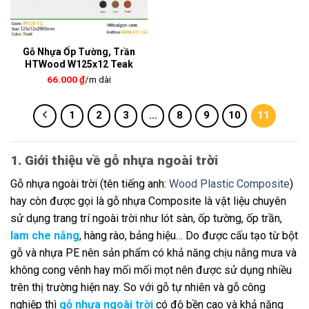
Gỗ Nhựa Ốp Tường, Trần
HTWood W125x12 Teak
66.000
₫
/m dài
1
2
3
…
8
9
10
11
1. Giới thiệu về gỗ nhựa ngoài trời
Gỗ nhựa ngoài trời (tên tiếng anh:
Wood Plastic Composite
)
hay còn được gọi là gỗ nhựa Composite là vật liệu chuyên
sử dụng trang trí ngoài trời như lót sàn, ốp tường, ốp trần,
lam che nắng
, hàng rào, bảng hiệu… Do được cấu tạo từ bột
gỗ và nhựa PE nên sản phẩm có khả năng chịu nắng mưa và
không cong vênh hay mối mối mọt nên được sử dụng nhiều
trên thị trường hiện nay. So với gỗ tự nhiên và gỗ công
nghiệp thì
gỗ nhựa ngoài trời
có độ bền cao và khả năng