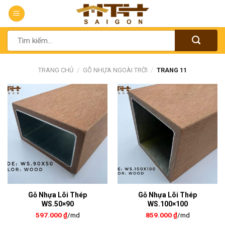
Chuyển
đến
nội
Tìm
dung
kiếm:
TRANG CHỦ
/
GỖ NHỰA NGOÀI TRỜI
/
TRANG 11
Gỗ Nhựa Lõi Thép
Gỗ Nhựa Lõi Thép
WS.50×90
WS.100×100
597.000
₫
/md
859.000
₫
/md