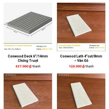
Conwood Deck 6”/14mm
Conwood Lath 4”cut/8mm
Chống Trượt
– Vân Gỗ
437.000
₫
/thanh
120.000
₫
/thanh