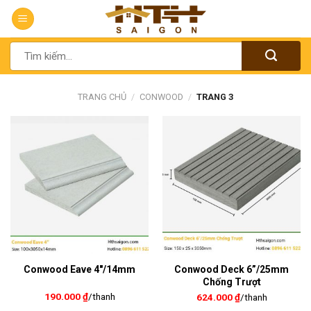
Chuyển
đến
nội
Tìm
dung
kiếm:
TRANG CHỦ
/
CONWOOD
/
TRANG 3
Conwood Eave 4″/14mm
Conwood Deck 6”/25mm
Chống Trượt
190.000
₫
/thanh
624.000
₫
/thanh