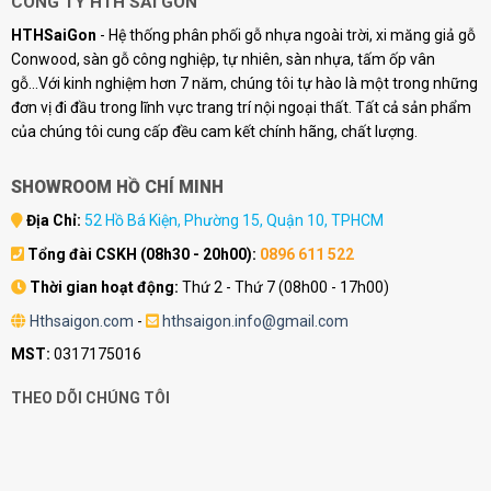
CÔNG TY HTH SÀI GÒN
HTHSaiGon
- Hệ thống phân phối gỗ nhựa ngoài trời, xi măng giả gỗ
Conwood, sàn gỗ công nghiệp, tự nhiên, sàn nhựa, tấm ốp vân
gỗ...Với kinh nghiệm hơn 7 năm, chúng tôi tự hào là một trong những
đơn vị đi đầu trong lĩnh vực trang trí nội ngoại thất. Tất cả sản phẩm
của chúng tôi cung cấp đều cam kết chính hãng, chất lượng.
SHOWROOM HỒ CHÍ MINH
Địa Chỉ:
52 Hồ Bá Kiện, Phường 15, Quận 10, TPHCM
Tổng đài CSKH (08h30 - 20h00):
0896 611 522
Thời gian hoạt động:
Thứ 2 - Thứ 7 (08h00 - 17h00)
Hthsaigon.com
-
hthsaigon.info@gmail.com
MST:
0317175016
THEO DÕI CHÚNG TÔI