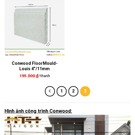
182.000 ₫.
Conwood FloorMould-
Louis 4”/11mm
195.000
₫
/thanh
1
2
3
Hình ảnh công trình Conwood: