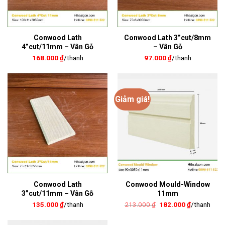
Conwood Lath
Conwood Lath 3”cut/8mm
4”cut/11mm – Vân Gỗ
– Vân Gỗ
168.000
₫
/thanh
97.000
₫
/thanh
Giảm giá!
Conwood Lath
Conwood Mould-Window
3”cut/11mm – Vân Gỗ
11mm
Giá
Giá
135.000
₫
/thanh
213.000
₫
182.000
₫
/thanh
gốc
hiện
là:
tại
213.000 ₫.
là: