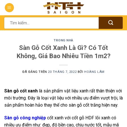
Chuyển
đến
nội
Tìm
dung
kiếm:
TRONG NHÀ
Sàn Gỗ Cốt Xanh Là Gì? Có Tốt
Không, Giá Bao Nhiêu Tiền 1m2?
ĐÃ ĐĂNG TRÊN
20 THÁNG 7, 2022
BỞI
HOÀNG LÂM
Sàn gỗ cốt xanh
là sản phẩm vật liệu xanh rất thân thiện với
môi trường. Đây là loại vật liệu với nhiều ưu điểm vượt trội, là
sản phẩm hoàn hảo thay thế cho sàn gỗ cốt trắng hiện nay.
Sàn gỗ công nghiệp
cốt xanh với cốt gỗ HDF lõi xanh có
nhiều ưu điểm như: đẹp, độ bền cao, chịu nước tốt, mẫu mã