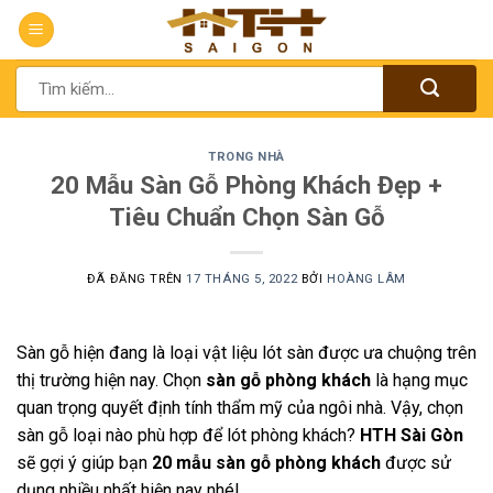
Chuyển
đến
nội
Tìm
dung
kiếm:
TRONG NHÀ
20 Mẫu Sàn Gỗ Phòng Khách Đẹp +
Tiêu Chuẩn Chọn Sàn Gỗ
ĐÃ ĐĂNG TRÊN
17 THÁNG 5, 2022
BỞI
HOÀNG LÂM
Sàn gỗ hiện đang là loại vật liệu lót sàn được ưa chuộng trên
thị trường hiện nay. Chọn
sàn gỗ phòng khách
là hạng mục
quan trọng quyết định tính thẩm mỹ của ngôi nhà. Vậy, chọn
sàn gỗ loại nào phù hợp để lót phòng khách?
HTH Sài Gòn
sẽ gợi ý giúp bạn
20 mẫu sàn gỗ phòng khách
được sử
dụng nhiều nhất hiện nay nhé!