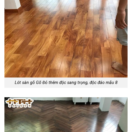
Lót sàn gỗ Gõ Đỏ thêm độc sang trọng, độc đáo mẫu 8