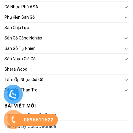
Gỗ Nhựa Phủ ASA
Phụ Kiện Sàn Gỗ
Sàn Chịu Lực
Sàn Gỗ Công Nghiệp
Sàn Gỗ Tự Nhiên
Sàn Nhựa Giả Gỗ
Shera Wood
Tấm Ốp Nhựa Giả Gỗ
Tấm Ốp Than Tre
BÀI VIẾT MỚI
Hacked by CoupDeGrace
0896611522
Hacked by CoupDeGrace