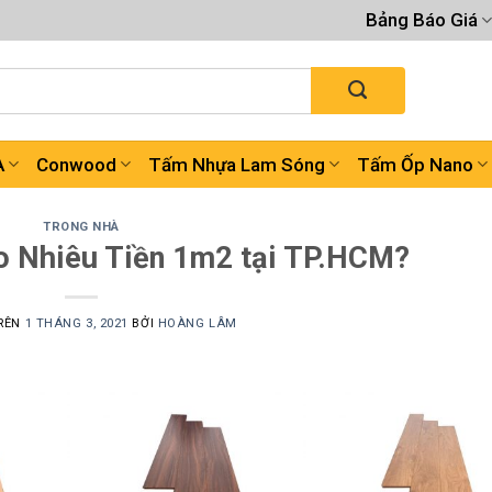
Bảng Báo Giá
A
Conwood
Tấm Nhựa Lam Sóng
Tấm Ốp Nano
TRONG NHÀ
ao Nhiêu Tiền 1m2 tại TP.HCM?
RÊN
1 THÁNG 3, 2021
BỞI
HOÀNG LÂM