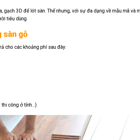
hựa, gạch 3D để lót sàn. Thế nhưng, với sự đa dạng về mẫu mã và 
ời tiêu dùng.
g sàn gỗ
trả cho các khoảng phí sau đây:
 thi công ở tỉnh…)