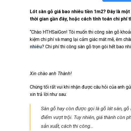
Lót sàn gỗ giá bao nhiêu tiền 1m2? Đây là mộ
thời gian gần đây, hoặc cách tính toán chi phí 
“Chào HTHSaiGon! Tôi muốn thi công sàn gỗ khoản
kiệm chi phí và mang lại cảm giác mát mẽ, êm chân
nhiêu
? Chi phí thi công sàn gỗ trọn gói hết bao n
Xin chào anh Thành!
Chúng tối rất vui khi nhận được câu hỏi của anh 
xin trả lời như sau:
Sàn gỗ hay còn được gọi là gỗ lát sàn, gỗ 
điểm vượt trội. Tuy nhiên, giá thành còn p
sản xuất, cách thi công…