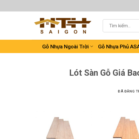
Chuyển
đến
nội
Tìm
dung
kiếm:
Gỗ Nhựa Ngoài Trời
Gỗ Nhựa Phủ AS
Lót Sàn Gỗ Giá B
ĐÃ ĐĂNG T