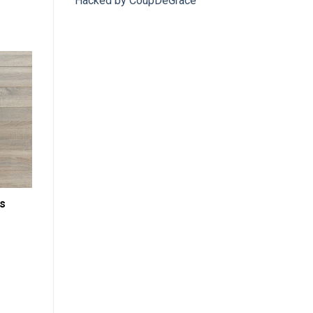
Hacked by CoupDeGrace
s