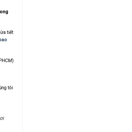
rong
ừa tiết
 bao
TPHCM
)
úng tôi
ơi