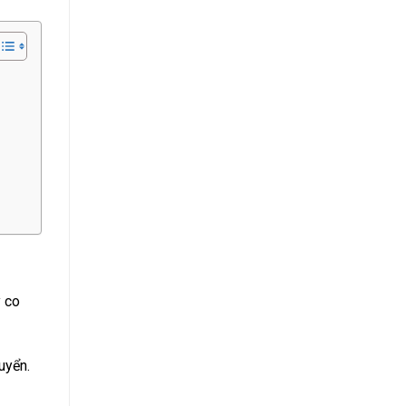
y co
uyển.