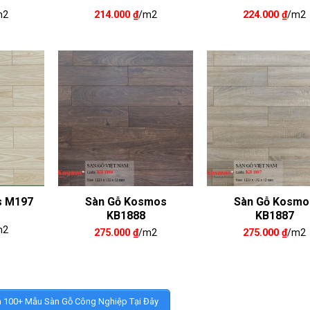
m2
214.000
₫
/m2
224.000
₫
/m2
s M197
Sàn Gỗ Kosmos
Sàn Gỗ Kosmo
KB1888
KB1887
m2
275.000
₫
/m2
275.000
₫
/m2
100+ Mẫu Sàn Gỗ Công Nghiệp Tại Đây