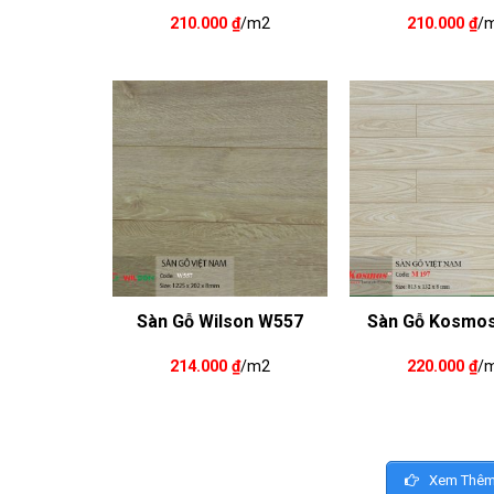
210.000
₫
/m2
210.000
₫
/
Sàn Gỗ Wilson W557
Sàn Gỗ Kosmo
214.000
₫
/m2
220.000
₫
/
Xem Thêm 