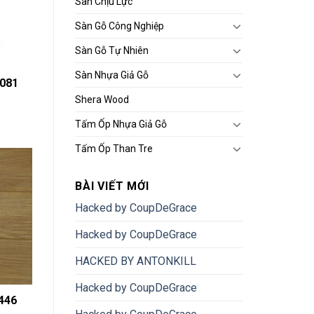
Sàn Chịu Lực
Sàn Gỗ Công Nghiệp
Sàn Gỗ Tự Nhiên
Sàn Nhựa Giả Gỗ
081
Shera Wood
Tấm Ốp Nhựa Giả Gỗ
Tấm Ốp Than Tre
BÀI VIẾT MỚI
Hacked by CoupDeGrace
Hacked by CoupDeGrace
HACKED BY ANTONKILL
Hacked by CoupDeGrace
446