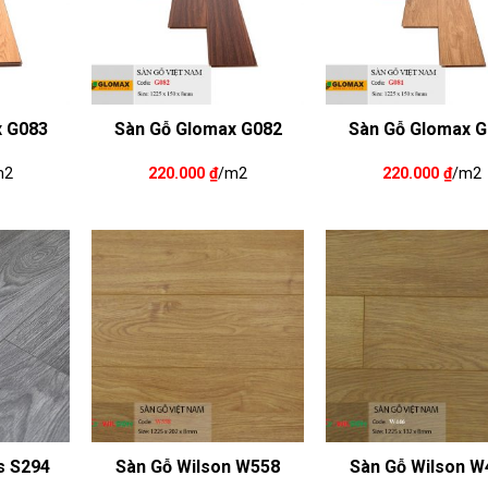
x G083
Sàn Gỗ Glomax G082
Sàn Gỗ Glomax G
m2
220.000
₫
/m2
220.000
₫
/m2
s S294
Sàn Gỗ Wilson W558
Sàn Gỗ Wilson W