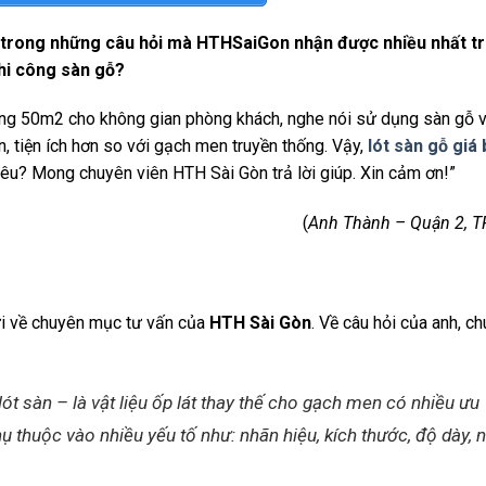
t trong những câu hỏi mà HTHSaiGon nhận được nhiều nhất t
thi công sàn gỗ?
g 50m2 cho không gian phòng khách, nghe nói sử dụng sàn gỗ v
, tiện ích hơn so với gạch men truyền thống. Vậy,
lót sàn gỗ giá
hiêu? Mong chuyên viên HTH Sài Gòn trả lời giúp. Xin cảm ơn!”
(
Anh Thành – Quận 2, 
gửi về chuyên mục tư vấn của
HTH Sài Gòn
. Về câu hỏi của anh, ch
lót sàn – là vật liệu ốp lát thay thế cho gạch men có nhiều ưu
hụ thuộc vào nhiều yếu tố như: nhãn hiệu, kích thước, độ dày, n