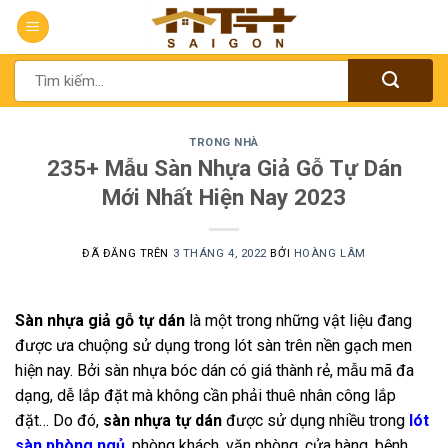
Chuyển
đến
nội
Tìm
dung
kiếm:
TRONG NHÀ
235+ Mẫu Sàn Nhựa Giả Gỗ Tự Dán
Mới Nhất Hiện Nay 2023
ĐÃ ĐĂNG TRÊN
3 THÁNG 4, 2022
BỞI
HOÀNG LÂM
Sàn nhựa giả gỗ tự dán
là một trong những vật liệu đang
được ưa chuộng sử dụng trong lót sàn trên nền gạch men
hiện nay. Bởi sàn nhựa bóc dán có giá thành rẻ, mẫu mã đa
dạng, dễ lắp đặt mà không cần phải thuê nhân công lắp
đặt… Do đó,
sàn nhựa tự dán
được sử dụng nhiều trong
lót
sàn phòng ngủ
, phòng khách, văn phòng, cửa hàng, bệnh