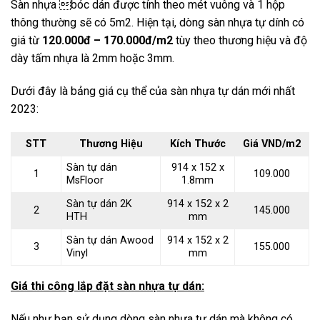
Sàn nhựa bóc dán được tính theo mét vuông và 1 hộp
thông thường sẽ có 5m2. Hiện tại, dòng sàn nhựa tự dính có
giá từ
120.000đ – 170.000đ/m2
tùy theo thương hiệu và độ
dày tấm nhựa là 2mm hoặc 3mm.
Dưới đây là bảng giá cụ thể của sàn nhựa tự dán mới nhất
2023:
STT
Thương Hiệu
Kích Thước
Giá VND/m2
Sàn tự dán
914 x 152 x
1
109.000
MsFloor
1.8mm
Sàn tự dán 2K
914 x 152 x 2
2
145.000
HTH
mm
Sàn tự dán Awood
914 x 152 x 2
3
155.000
Vinyl
mm
Giá thi công lắp đặt sàn nhựa tự dán:
Nếu như bạn sử dụng dòng sàn nhựa tự dán mà không có