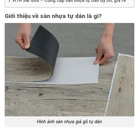
HTH Sài Gòn – Cung cấp sàn nhựa tự dán uy tín, giá rẻ
Giới thiệu về sàn nhựa tự dán là gì?
Hình ảnh sàn nhựa giả gỗ tự dán