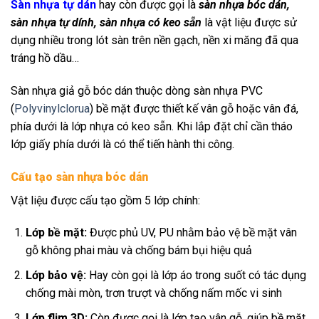
Sàn nhựa tự dán
hay còn được gọi là
sàn nhựa bóc dán,
sàn nhựa tự dính, sàn nhựa có keo sẵn
là vật liệu được sử
dụng nhiều trong lót sàn trên nền gạch, nền xi măng đã qua
tráng hồ dầu…
Sàn nhựa giả gỗ bóc dán thuộc dòng sàn nhựa PVC
(
Polyvinylclorua
) bề mặt được thiết kế vân gỗ hoặc vân đá,
phía dưới là lớp nhựa có keo sẵn. Khi lắp đặt chỉ cần tháo
lớp giấy phía dưới là có thể tiến hành thi công.
Cấu tạo sàn nhựa bóc dán
Vật liệu được cấu tạo gồm 5 lớp chính:
Lớp bề mặt:
Được phủ UV, PU nhằm bảo vệ bề mặt vân
gỗ không phai màu và chống bám bụi hiệu quả
Lớp bảo vệ:
Hay còn gọi là lớp áo trong suốt có tác dụng
chống mài mòn, trơn trượt và chống nấm mốc vi sinh
Lớp flim 3D:
Còn được gọi là lớp tạo vân gỗ, giúp bề mặt