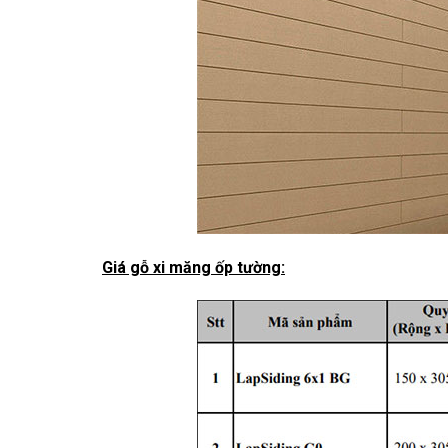
Giá gỗ xi măng ốp tường: