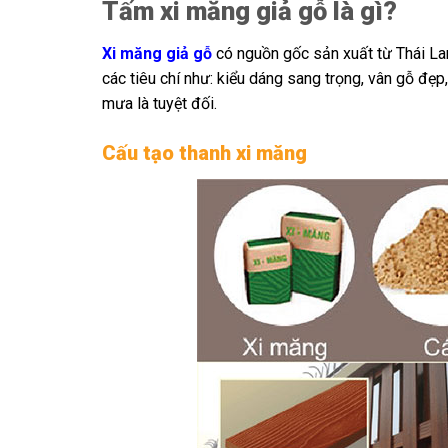
Tấm xi măng giả gỗ là gì?
Xi măng giả gỗ
có nguồn gốc sản xuất từ Thái L
các tiêu chí như: kiểu dáng sang trọng, vân gỗ đẹ
mưa là tuyệt đối.
Cấu tạo thanh xi măng