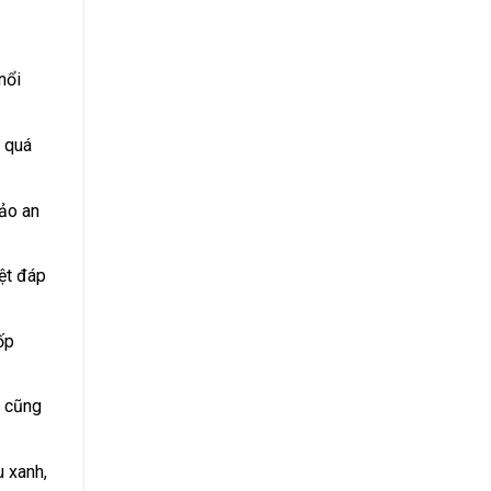
nổi
g quá
bảo an
ệt đáp
ốp
h cũng
 xanh,