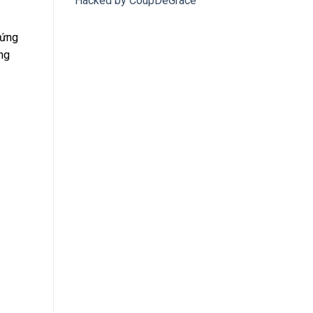
Hacked by CoupDeGrace
 ứng
ắng