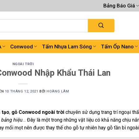
Bảng Báo Giá
A
Conwood
Tấm Nhựa Lam Sóng
Tấm Ốp Nano
NGOÀI TRỜI
Conwood Nhập Khẩu Thái Lan
RÊN
10 THÁNG 12, 2021
BỞI
HOÀNG LÂM
 tạo
,
gỗ Conwood ngoài trời
chuyên sử dụng trang trí ngoại thấ
, bảng hiệu
… Đây là một trong những vật liệu có khả năng chịu nắ
ay mối mọt nên được thay thế cho gỗ tự nhiên hay gỗ tần bì ngoài 