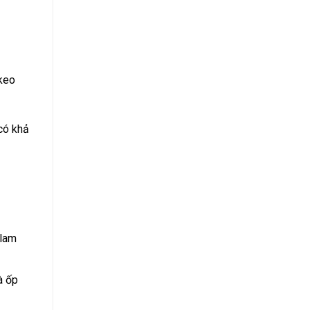
keo
có khả
 lam
à ốp