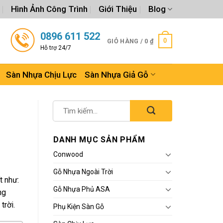
Hình Ảnh Công Trình
Giới Thiệu
Blog
0896 611 522
0
GIỎ HÀNG /
0
₫
Hỗ trợ 24/7
Sàn Nhựa Chịu Lực
Sàn Nhựa Giả Gỗ
DANH MỤC SẢN PHẨM
Conwood
Gỗ Nhựa Ngoài Trời
t như:
Gỗ Nhựa Phủ ASA
ng
trời.
Phụ Kiện Sàn Gỗ