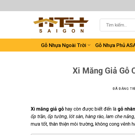
Chuyển
đến
nội
Tìm
dung
kiếm:
Gỗ Nhựa Ngoài Trời
Gỗ Nhựa Phủ AS
Xi Măng Giả Gỗ 
ĐÃ ĐĂNG T
Xi măng giả gỗ
hay còn được biết đến là
gỗ nhân
ốp trần, ốp tường, lót sàn, hàng rào, lam che nắng
mưa tốt, thân thiện môi trường, không cong vênh h