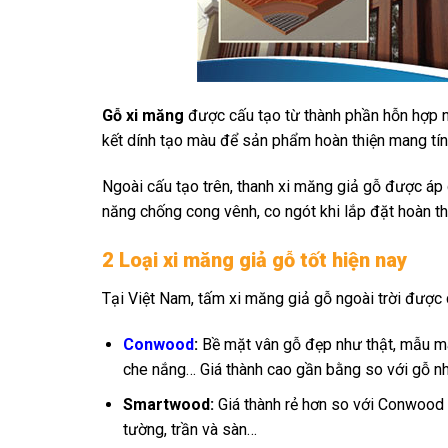
Gỗ xi măng
được cấu tạo từ thành phần hỗn hợp 
kết dính tạo màu để sản phẩm hoàn thiện mang tín
Ngoài cấu tạo trên, thanh xi măng giả gỗ được á
năng chống cong vênh, co ngót khi lắp đặt hoàn th
2 Loại xi măng giả gỗ tốt hiện nay
Tại Việt Nam, tấm xi măng giả gỗ ngoài trời được 
Conwood
:
Bề mặt vân gỗ đẹp như thật, mẫu mã 
che nắng… Giá thành cao gần bằng so với gỗ nhự
Smartwood:
Giá thành rẻ hơn so với Conwood 
tường, trần và sàn…