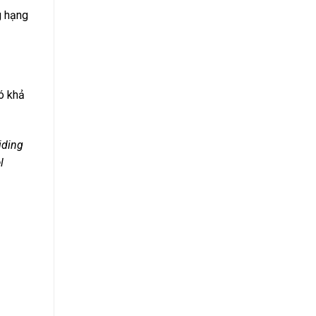
g hạng
ó khả
iding
l