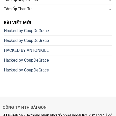
Tấm Ốp Than Tre
BÀI VIẾT MỚI
Hacked by CoupDeGrace
Hacked by CoupDeGrace
HACKED BY ANTONKILL
Hacked by CoupDeGrace
Hacked by CoupDeGrace
CÔNG TY HTH SÀI GÒN
HTHSaiGon
- Hệ thống phân phối gỗ nhựa ngoài trời, xi măng giả gỗ