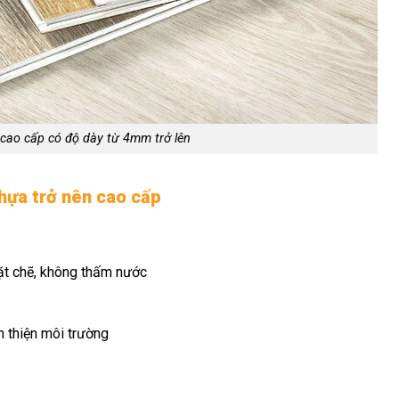
cao cấp có độ dày từ 4mm trở lên
nhựa trở nên cao cấp
ặt chẽ, không thấm nước
 thiện môi trường