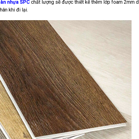
sàn nhựa SPC
chất lượng sẽ được thiết kế thêm lớp foam 2mm d
n khi đi lại.