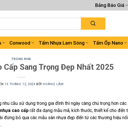
Bảng Báo Giá
A
Conwood
Tấm Nhựa Lam Sóng
Tấm Ốp Nano
TRONG NHÀ
 Cấp Sang Trọng Đẹp Nhất 2025
RÊN
13 THÁNG 12, 2024
BỞI
HOÀNG LÂM
 nhu cầu sử dụng trong gia đình thì ngày càng chú trọng hơn các
 nhựa cao cấp
rất đa dạng mẫu mã, kích thước, thiết kế cho đến
dài đừng bỏ qua các mẫu sàn nhựa đẹp đến từ các thương hiệu nổi
…