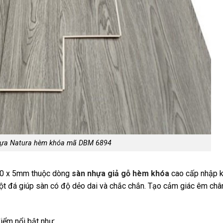
ựa Natura hèm khóa mã DBM 6894
160 x 5mm thuộc dòng
sàn nhựa giả gỗ hèm khóa
cao cấp nhập 
ột đá giúp sàn có độ dẻo dai và chắc chắn. Tạo cảm giác êm chân
iểm nổi bật như: