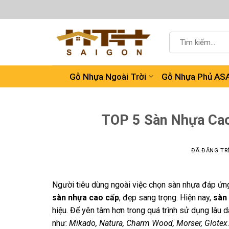
Chuyển
đến
nội
Tìm
dung
kiếm:
Gỗ Nhựa Ngoài Trời
Gỗ Nhựa Phủ AS
TOP 5 Sàn Nhựa Cao
ĐÃ ĐĂNG T
Người tiêu dùng ngoài việc chọn sàn nhựa đáp ứng
sàn nhựa cao cấp
, đẹp sang trọng. Hiện nay,
sàn
hiệu. Để yên tâm hơn trong quá trình sử dụng lâu 
như:
Mikado, Natura, Charm Wood, Morser, Glotex