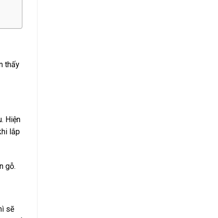
n thấy
. Hiện
hi lắp
n gỗ.
ì sẽ