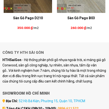
Sàn Gỗ Pago D210
Sàn Gỗ Pago B03
350.000
₫
/m2
260.000
₫
/m2
CÔNG TY HTH SÀI GÒN
HTHSaiGon
- Hệ thống phân phối gỗ nhựa ngoài trời, xi măng giả gỗ
Conwood, sàn gỗ công nghiệp, tự nhiên, sàn nhựa, tấm ốp vân
gỗ...Với kinh nghiệm hơn 7 năm, chúng tôi tự hào là một trong những
đơn vị đi đầu trong lĩnh vực trang trí nội ngoại thất. Tất cả sản phẩm
của chúng tôi cung cấp đều cam kết chính hãng, chất lượng.
SHOWROOM HỒ CHÍ MINH
Địa Chỉ:
52 Hồ Bá Kiện, Phường 15, Quận 10, TPHCM
Tổng đài CSKH (08h30 - 20h00):
0896 611 522