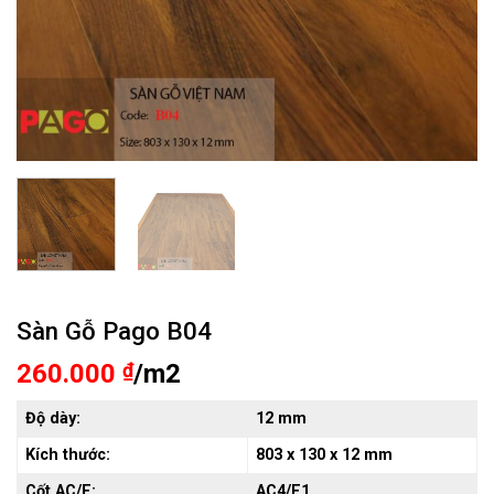
Sàn Gỗ Pago B04
260.000
₫
/m2
Độ dày:
12 mm
Kích thước:
803
x 130 x 12 mm
Cốt AC/E:
AC4/E1