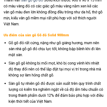
Thanh ván
sàn gỗ gõ đỏ
Solid kích thước 900 x 90 x 15 mm
có màu vàng đỏ có các giác gỗ màu vàng nằm xen kẽ các
vân gỗ màu đen lớn không đồng đều trông như da hổ, thớ gỗ
mịn, kiểu vân gỗ mềm mại rất phù hợp với sở thích người
Việt Nam.
Ưu điểm của sàn gỗ Gõ đỏ Solid 900mm
Gỗ gõ đỏ rất cứng, nặng như gỗ giáng hương, mum nên
sàn nhà gỗ gõ đỏ chịu lực tốt, không bập bềnh khi đi lên
mặt sàn.
Sàn gỗ gõ không bị mối mọt, khó bị cong vênh khi nhiệt
độ thay đổi nên có thể lắp đặt tại mọi vị trí trong nhà mà
không sợ làm hỏng chất gỗ.
Sàn gỗ tự nhiên gõ đỏ được sản xuất trên quy trình chất
lượng có kiểm tra nghiêm ngặt về cả độ ẩm tiêu chuẩn có
trong thành phẩm dưới 12% để đảm bảo phù hợp với điều
kiện thời tiết của Việt Nam.