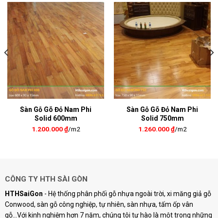
Sàn Gỗ Gõ Đỏ Nam Phi
Sàn Gỗ Gõ Đỏ Nam Phi
Solid 600mm
Solid 750mm
1.200.000
₫
/m2
1.260.000
₫
/m2
CÔNG TY HTH SÀI GÒN
HTHSaiGon
- Hệ thống phân phối gỗ nhựa ngoài trời, xi măng giả gỗ
Conwood, sàn gỗ công nghiệp, tự nhiên, sàn nhựa, tấm ốp vân
gỗ...Với kinh nghiệm hơn 7 năm, chúng tôi tự hào là một trong những